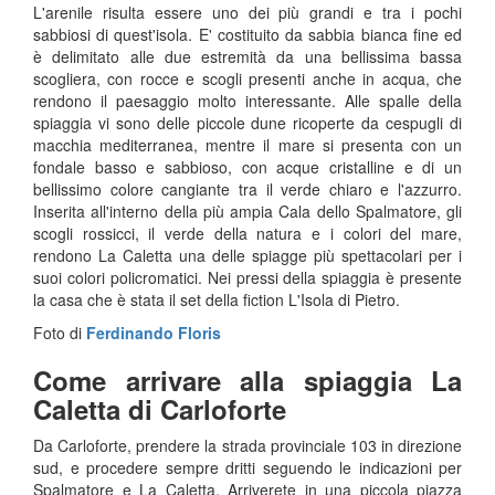
L'arenile risulta essere uno dei più grandi e tra i pochi
sabbiosi di quest'isola. E' costituito da sabbia bianca fine ed
è delimitato alle due estremità da una bellissima bassa
scogliera, con rocce e scogli presenti anche in acqua, che
rendono il paesaggio molto interessante. Alle spalle della
spiaggia vi sono delle piccole dune ricoperte da cespugli di
macchia mediterranea, mentre il mare si presenta con un
fondale basso e sabbioso, con acque cristalline e di un
bellissimo colore cangiante tra il verde chiaro e l'azzurro.
Inserita all'interno della più ampia Cala dello Spalmatore, gli
scogli rossicci, il verde della natura e i colori del mare,
rendono La Caletta una delle spiagge più spettacolari per i
suoi colori policromatici. Nei pressi della spiaggia è presente
la casa che è stata il set della fiction L'Isola di Pietro.
Foto di
Ferdinando Floris
Come arrivare alla spiaggia La
Caletta di Carloforte
Da Carloforte, prendere la strada provinciale 103 in direzione
sud, e procedere sempre dritti seguendo le indicazioni per
Spalmatore e La Caletta. Arriverete in una piccola piazza